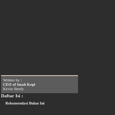
Written by :
CEO of Imah Kopi
Kevin Stenly
Daftar Isi :
Rekomendasi Bulan Ini