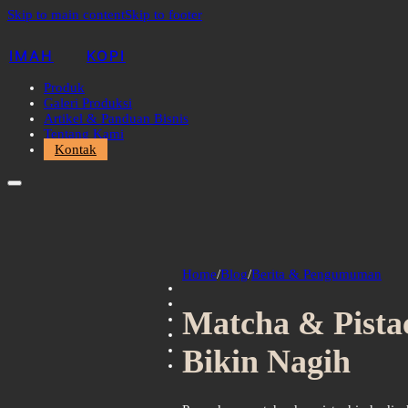
Skip to main content
Skip to footer
IMAH
KOPI
Produk
Galeri Produksi
Artikel & Panduan Bisnis
Tentang Kami
Kontak
Home
/
Blog
/
Berita & Pengumuman
Matcha & Pista
Bikin Nagih