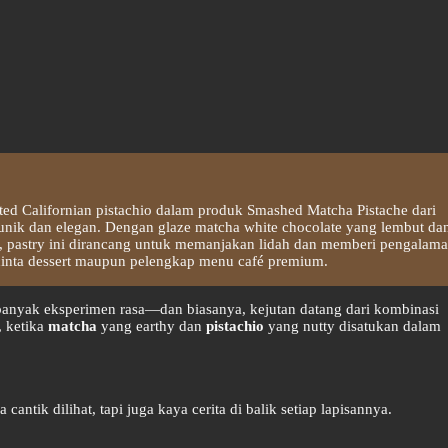
ed Californian pistachio dalam produk Smashed Matcha Pistache dari
nik dan elegan. Dengan glaze matcha white chocolate yang lembut da
h, pastry ini dirancang untuk memanjakan lidah dan memberi pengalam
inta dessert maupun pelengkap menu café premium.
 banyak eksperimen rasa—dan biasanya, kejutan datang dari kombinasi
, ketika
matcha
yang earthy dan
pistachio
yang nutty disatukan dalam
ntik dilihat, tapi juga kaya cerita di balik setiap lapisannya.