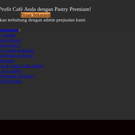
rofit Café Anda dengan Pastry Premium!
Pesan Sekarang
kan terhubung dengan admin penjualan kami
ngumuman
:
& Cokelat
 Dapur Kami
nia Pastry?
try Lebih Istimewa
am Membuat Pastry
 Premium
Cocok untuk Cafe Anda?
ky & Lembut
 Premium di Pastry
ajib Dicoba!