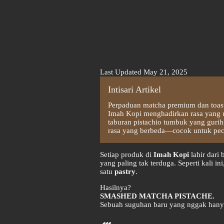
Last Updated May 21, 2025
Intisari Artikel
Perpaduan matcha premium dan toast
Imah Kopi menghadirkan rasa yang u
taburan pistachio tumbuk yang guri
rasa yang berbeda—cocok untuk pec
Setiap produk di
Imah Kopi
lahir dari
yang paling tak terduga. Seperti kali ini
satu
pastry
.
Hasilnya?
SMASHED MATCHA PISTACHE.
Sebuah suguhan baru yang nggak hanya ca