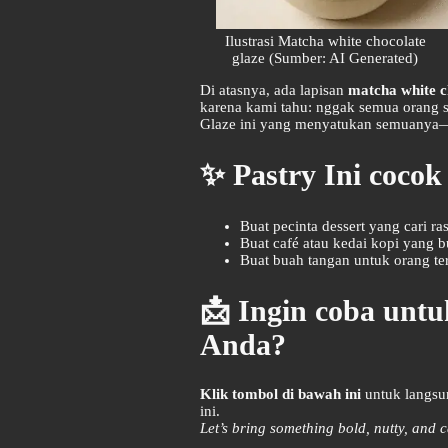
Ilustrasi Matcha white chocolate
glaze (Sumber: AI Generated)
Di atasnya, ada lapisan
matcha white c
karena kami tahu: nggak semua orang su
Glaze ini yang menyatukan semuanya—an
✨ Pastry Ini cocok
Buat pecinta dessert yang cari ra
Buat café atau kedai kopi yang 
Buat buah tangan untuk orang te
📩 Ingin coba untu
Anda?
Klik tombol di bawah ini
untuk langsu
ini.
Let’s bring something bold, nutty, and 