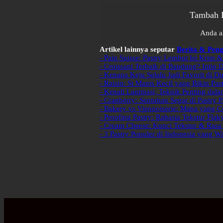
Tambah P
Anda a
Artikel lainnya seputar
Berita & Pe
- Pain Suisse: Pastry Lembut Isi Krim 
- Croissant Terbaik di Bandung? Intip
- Kenapa Keju Selalu Jadi Favorit di Du
- Raisin: Si Manis Kecil yang Bikin Pas
- Kenali Laminasi, Teknik Penting dal
- Cranberry: Sentuhan Segar di Pastry
- Bakery vs Viennoiserie: Mana yang 
- Proofing Pastry: Rahasia Tekstur Fla
- Cream Cheese: Kunci Tekstur & Rasa
- 3 Pastry Populer di Indonesia yang W