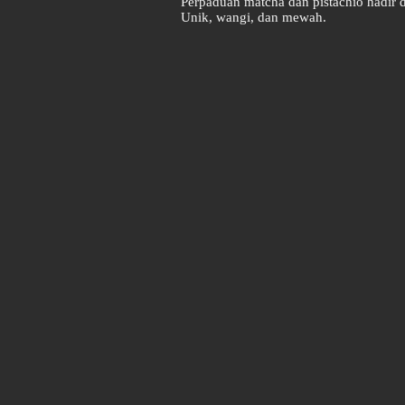
Perpaduan matcha dan pistachio hadir 
Unik, wangi, dan mewah.