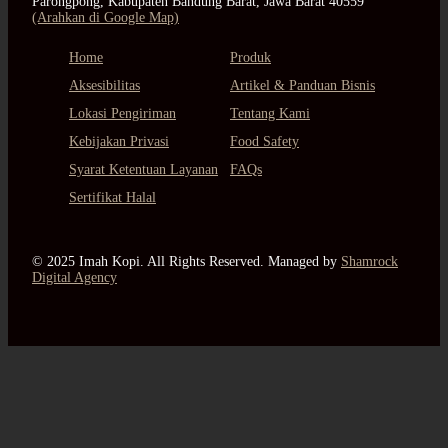
Parongpong, Kabupaten Bandung Barat, Jawa Barat 40559
(Arahkan di Google Map)
Home
Produk
Aksesibilitas
Artikel & Panduan Bisnis
Lokasi Pengiriman
Tentang Kami
Kebijakan Privasi
Food Safety
Syarat Ketentuan Layanan
FAQs
Sertifikat Halal
© 2025 Imah Kopi. All Rights Reserved. Managed by
Shamrock
Digital Agency