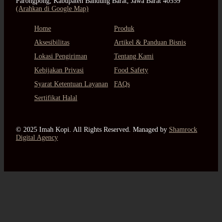
Parongpong, Kabupaten Bandung Barat, Jawa Barat 40559
(Arahkan di Google Map)
Home
Produk
Aksesibilitas
Artikel & Panduan Bisnis
Lokasi Pengiriman
Tentang Kami
Kebijakan Privasi
Food Safety
Syarat Ketentuan Layanan
FAQs
Sertifikat Halal
© 2025 Imah Kopi. All Rights Reserved. Managed by
Shamrock
Digital Agency