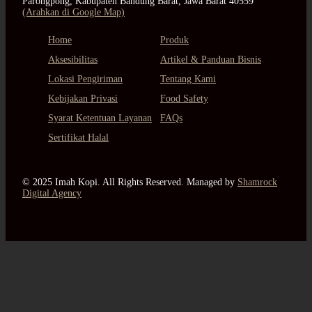
Parongpong, Kabupaten Bandung Barat, Jawa Barat 40559
(Arahkan di Google Map)
Home
Produk
Aksesibilitas
Artikel & Panduan Bisnis
Lokasi Pengiriman
Tentang Kami
Kebijakan Privasi
Food Safety
Syarat Ketentuan Layanan
FAQs
Sertifikat Halal
© 2025 Imah Kopi. All Rights Reserved. Managed by
Shamrock
Digital Agency