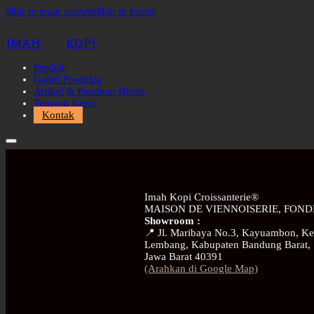
Skip to main content
Skip to footer
IMAH
KOPI
Produk
Galeri Produksi
Artikel & Panduan Bisnis
Tentang Kami
Kontak
Imah Kopi Croissanterie®
MAISON DE VIENNOISERIE, FOND
Showroom :
📍 Jl. Maribaya No.3, Kayuambon, Ke
Lembang, Kabupaten Bandung Barat,
Jawa Barat 40391
(Arahkan di Google Map)