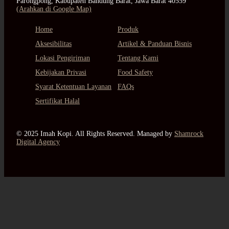
Parongpong, Kabupaten Bandung Barat, Jawa Barat 40559
(Arahkan di Google Map)
Home
Produk
Aksesibilitas
Artikel & Panduan Bisnis
Lokasi Pengiriman
Tentang Kami
Kebijakan Privasi
Food Safety
Syarat Ketentuan Layanan
FAQs
Sertifikat Halal
© 2025 Imah Kopi. All Rights Reserved. Managed by
Shamrock
Digital Agency