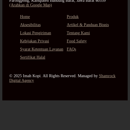
Parongpong, Kabupaten Bandung Barat, Jawa Barat 40559
(Arahkan di Google Map)
Home
Produk
Aksesibilitas
Artikel & Panduan Bisnis
Lokasi Pengiriman
Tentang Kami
Kebijakan Privasi
Food Safety
Syarat Ketentuan Layanan
FAQs
Sertifikat Halal
© 2025 Imah Kopi. All Rights Reserved. Managed by
Shamrock
Digital Agency