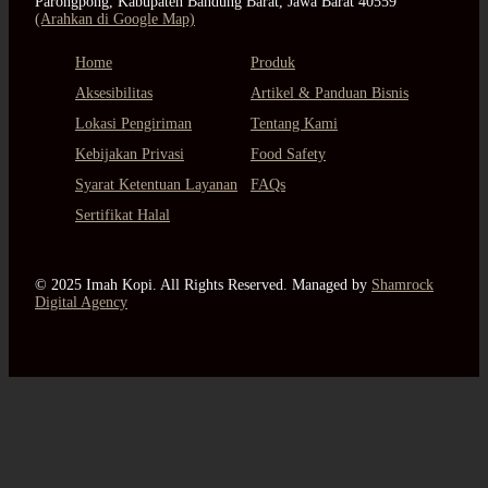
Parongpong, Kabupaten Bandung Barat, Jawa Barat 40559
(Arahkan di Google Map)
Home
Produk
Aksesibilitas
Artikel & Panduan Bisnis
Lokasi Pengiriman
Tentang Kami
Kebijakan Privasi
Food Safety
Syarat Ketentuan Layanan
FAQs
Sertifikat Halal
© 2025 Imah Kopi. All Rights Reserved. Managed by
Shamrock
Digital Agency