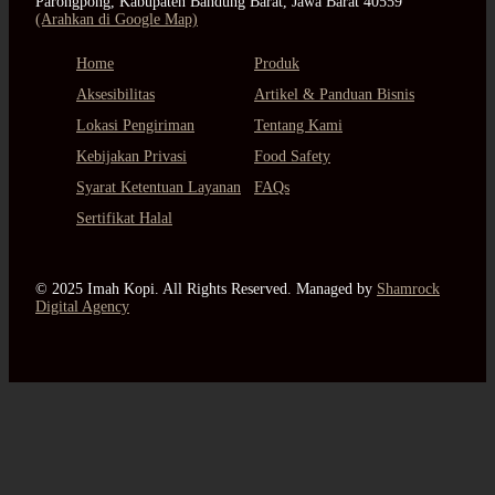
Parongpong, Kabupaten Bandung Barat, Jawa Barat 40559
(Arahkan di Google Map)
Home
Produk
Aksesibilitas
Artikel & Panduan Bisnis
Lokasi Pengiriman
Tentang Kami
Kebijakan Privasi
Food Safety
Syarat Ketentuan Layanan
FAQs
Sertifikat Halal
© 2025 Imah Kopi. All Rights Reserved. Managed by
Shamrock
Digital Agency