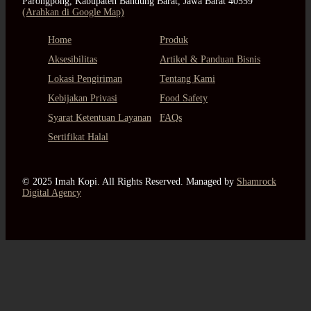
Parongpong, Kabupaten Bandung Barat, Jawa Barat 40559
(Arahkan di Google Map)
Home
Produk
Aksesibilitas
Artikel & Panduan Bisnis
Lokasi Pengiriman
Tentang Kami
Kebijakan Privasi
Food Safety
Syarat Ketentuan Layanan
FAQs
Sertifikat Halal
© 2025 Imah Kopi. All Rights Reserved. Managed by
Shamrock
Digital Agency