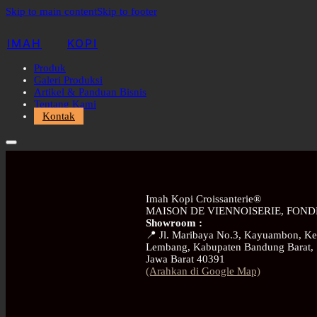
Skip to main content
Skip to footer
IMAH
KOPI
Produk
Galeri Produksi
Artikel & Panduan Bisnis
Tentang Kami
Kontak
Imah Kopi Croissanterie®
MAISON DE VIENNOISERIE, FOND
Showroom :
📍 Jl. Maribaya No.3, Kayuambon, Ke
Lembang, Kabupaten Bandung Barat,
Jawa Barat 40391
(Arahkan di Google Map)