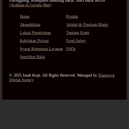
Parongpong, Kabupaten Bandung Barat, Jawa Barat 40559
(Arahkan di Google Map)
Home
Produk
Aksesibilitas
Artikel & Panduan Bisnis
Lokasi Pengiriman
Tentang Kami
Kebijakan Privasi
Food Safety
Syarat Ketentuan Layanan
FAQs
Sertifikat Halal
© 2025 Imah Kopi. All Rights Reserved. Managed by
Shamrock
Digital Agency