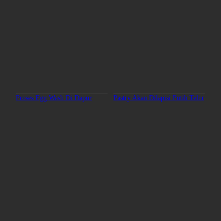
Proses Egg Wash Di Dapur
Pastry Akan Dilapisi Putih Telur