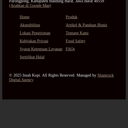
Parongpong, Kabupaten Bandung Barat, Jawa Barat 40559
(Arahkan di Google Map)
Home
Produk
Aksesibilitas
Artikel & Panduan Bisnis
Lokasi Pengiriman
Tentang Kami
Kebijakan Privasi
Food Safety
Syarat Ketentuan Layanan
FAQs
Sertifikat Halal
© 2025 Imah Kopi. All Rights Reserved. Managed by
Shamrock
Digital Agency