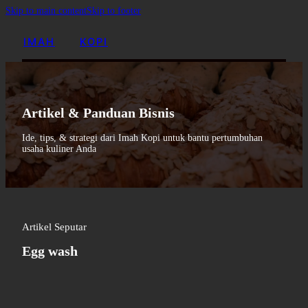
Skip to main content
Skip to footer
IMAH
KOPI
Produk
Galeri Produksi
Artikel & Panduan Bisnis
Artikel & Panduan Bisnis
Tentang Kami
Ide, tips, & strategi dari Imah Kopi untuk bantu pertumbuhan
Kontak
usaha kuliner Anda
Artikel Seputar
Egg wash