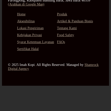
Parongpong, Kabupaten Bandung Barat, Jawa Barat 40559
(Arahkan di Google Map)
Home
Produk
Aksesibilitas
Artikel & Panduan Bisnis
Lokasi Pengiriman
Tentang Kami
Kebijakan Privasi
Food Safety
Syarat Ketentuan Layanan
FAQs
Sertifikat Halal
© 2025 Imah Kopi. All Rights Reserved. Managed by
Shamrock
Digital Agency