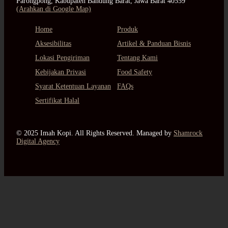
Parongpong, Kabupaten Bandung Barat, Jawa Barat 40559
(Arahkan di Google Map)
Home
Produk
Aksesibilitas
Artikel & Panduan Bisnis
Lokasi Pengiriman
Tentang Kami
Kebijakan Privasi
Food Safety
Syarat Ketentuan Layanan
FAQs
Sertifikat Halal
© 2025 Imah Kopi. All Rights Reserved. Managed by
Shamrock
Digital Agency