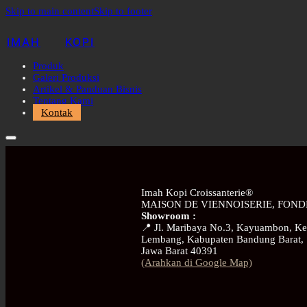
Skip to main content
Skip to footer
IMAH
KOPI
Produk
Galeri Produksi
Artikel & Panduan Bisnis
Tentang Kami
Kontak
Imah Kopi Croissanterie®
MAISON DE VIENNOISERIE, FOND
Showroom :
📍 Jl. Maribaya No.3, Kayuambon, Ke
Lembang, Kabupaten Bandung Barat,
Jawa Barat 40391
(Arahkan di Google Map)