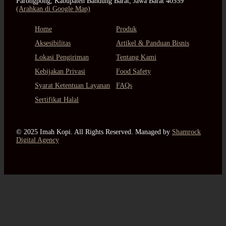
Parongpong, Kabupaten Bandung Barat, Jawa Barat 40559
(Arahkan di Google Map)
Home
Produk
Aksesibilitas
Artikel & Panduan Bisnis
Lokasi Pengiriman
Tentang Kami
Kebijakan Privasi
Food Safety
Syarat Ketentuan Layanan
FAQs
Sertifikat Halal
© 2025 Imah Kopi. All Rights Reserved. Managed by
Shamrock
Digital Agency