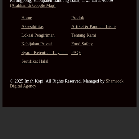
Parongpong, Kabupaten Bandung Barat, Jawa Barat 40559
(Arahkan di Google Map)
Home
Produk
Aksesibilitas
Artikel & Panduan Bisnis
Lokasi Pengiriman
Tentang Kami
Kebijakan Privasi
Food Safety
Syarat Ketentuan Layanan
FAQs
Sertifikat Halal
© 2025 Imah Kopi. All Rights Reserved. Managed by
Shamrock
Digital Agency